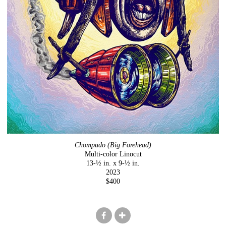
Chompudo (Big Forehead)
Multi-color Linocut
13-½ in. x 9-½ in.
2023
$400