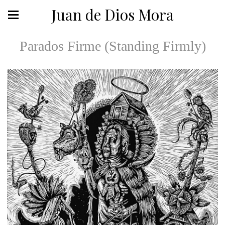
Juan de Dios Mora
Parados Firme (Standing Firmly)